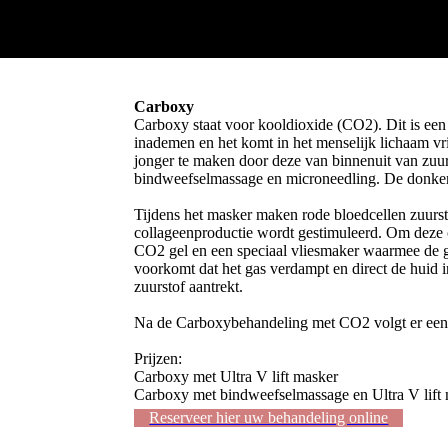
Carboxy
Carboxy staat voor kooldioxide (CO2). Dit is een 
inademen en het komt in het menselijk lichaam vr
jonger te maken door deze van binnenuit van zuurs
bindweefselmassage en microneedling. De donkere
Tijdens het masker maken rode bloedcellen zuursto
collageenproductie wordt gestimuleerd. Om deze c
CO2 gel en een speciaal vliesmaker waarmee de ge
voorkomt dat het gas verdampt en direct de huid i
zuurstof aantrekt.
Na de Carboxybehandeling met CO2 volgt er een Ult
Prijzen:
Carboxy met Ultra V lift mask
Carboxy met bindweefselmassage en Ultra V lif
Reserveer hier uw behandeling online