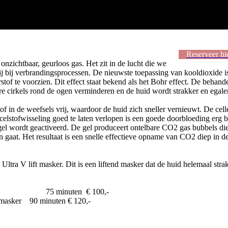
Reserveer hi
onzichtbaar, geurloos gas. Het zit in de lucht die we
ij bij verbrandingsprocessen. De nieuwste toepassing van kooldioxide 
tof te voorzien. Dit effect staat bekend als het Bohr effect. De behan
 cirkels rond de ogen verminderen en de huid wordt strakker en egaler
f in de weefsels vrij, waardoor de huid zich sneller vernieuwt. De cell
elstofwisseling goed te laten verlopen is een goede doorbloeding erg b
l wordt geactiveerd. De gel produceert ontelbare CO2 gas bubbels die 
n gaat. Het resultaat is een snelle effectieve opname van CO2 diep in 
ra V lift masker. Dit is een liftend masker dat de huid helemaal strak
er 75 minuten € 100,-
t masker 90 minuten € 120,-