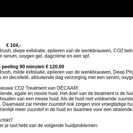
 € 104,-
Brush, diepe exfoliatie, epileren van de wenkbrauwen, CO2 be
een serum, oxygen gel, dagcrème en een spf.
eeling 90 minuten € 120,00
Brush, milde exfoliatie, epileren van de wenkbrauwen, Deep P
 en decolleté, afsluitende dag verzorging met een serum, oxyg
de nieuwe CO2 Treatment van DÉCAAR!
alende, egale en mooie huid. Het doel van de treatment is de hu
n behouden van een mooie huid. Als de huid niet voldoende zuurs
s. Daarnaast zal minder zuurstof ook zorgen voor vroegtijdige h
nlijk meer zuurstof in de huid en daarmee voor een stralende
chikt?
r je last hebt van de volgende huidproblemen: