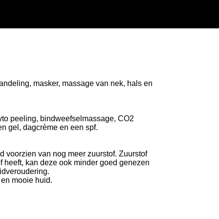
handeling, masker, massage van nek, hals en
hyto peeling, bindweefselmassage, CO2
en gel, dagcrème en een spf.
id voorzien van nog meer zuurstof. Zuurstof
tof heeft, kan deze ook minder goed genezen
uidveroudering.
 en mooie huid.