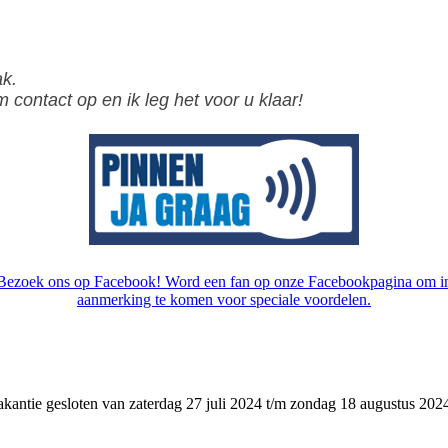
ak.
contact op en ik leg het voor u klaar!
Bezoek ons op Facebook! Word een fan op onze Facebookpagina om i
aanmerking te komen voor speciale voordelen.
kantie gesloten van zaterdag 27 juli 2024 t/m zondag 18 augustus 202